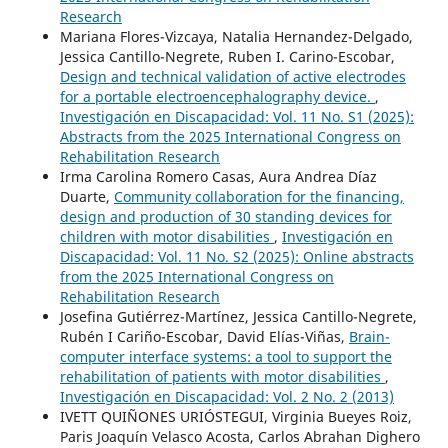
Research
Mariana Flores-Vizcaya, Natalia Hernandez-Delgado,
Jessica Cantillo-Negrete, Ruben I. Carino-Escobar,
Design and technical validation of active electrodes
for a portable electroencephalography device.
,
Investigación en Discapacidad: Vol. 11 No. S1 (2025):
Abstracts from the 2025 International Congress on
Rehabilitation Research
Irma Carolina Romero Casas, Aura Andrea Díaz
Duarte,
Community collaboration for the financing,
design and production of 30 standing devices for
children with motor disabilities
,
Investigación en
Discapacidad: Vol. 11 No. S2 (2025): Online abstracts
from the 2025 International Congress on
Rehabilitation Research
Josefina Gutiérrez-Martínez, Jessica Cantillo-Negrete,
Rubén I Cariño-Escobar, David Elías-Viñas,
Brain-
computer interface systems: a tool to support the
rehabilitation of patients with motor disabilities
,
Investigación en Discapacidad: Vol. 2 No. 2 (2013)
IVETT QUIÑONES URIÓSTEGUI, Virginia Bueyes Roiz,
Paris Joaquín Velasco Acosta, Carlos Abrahan Dighero