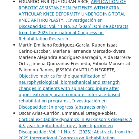
EDUARDO ENRIQUE DURAN ARCE,
APPLICATION OF
ROBOTIC ASSISTANCE IN PATIENTS WITH EXTRA-
ARTICULAR KNEE DEFORMITY UNDERGOING TOTAL
KNEE ARTHROPLASTY.
,
Investigación en
Discapacidad: Vol. 11 No. S2 (2025): Online abstracts
from the 2025 International Congress on
Rehabilitation Research
Martín Emiliano Rodríguez-García, Ruben Isaac
Carino-Escobar, Mariana Fernanda Mercado-Rivera,
Marlene Alejandra Rodríguez-Barragán, Aida Barrera-
Ortiz, Jimena Quinzaños-Fresnedo, Fabiola Monserrat
Palomino-Ramos, JESSICA CANTILLO NEGRETE,
Objective metrics for the quantification of
neurophysiological, biomechanical and strength
changes in patients with spinal cord injury after
upper extremity brain-computer interface-based
rehabilitation programs
,
Investigación en
Discapacidad: In progress (abstracts only)
Oscar Arias-Carrión, Emmanuel Ortega-Robles,
Cortical excitability dynamics in Parkinson's disease: A
4.5-year longitudinal study
,
Investigación en
Discapacidad: Vol. 11 No. S1 (2025): Abstracts from the
2025 International Congress on Rehabilitation