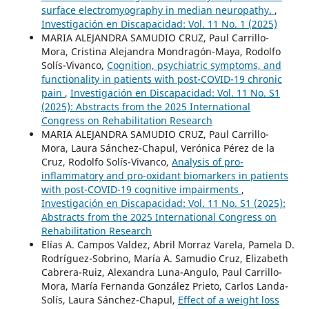
surface electromyography in median neuropathy.
,
Investigación en Discapacidad: Vol. 11 No. 1 (2025)
MARIA ALEJANDRA SAMUDIO CRUZ, Paul Carrillo-
Mora, Cristina Alejandra Mondragón-Maya, Rodolfo
Solís-Vivanco,
Cognition, psychiatric symptoms, and
functionality in patients with post-COVID-19 chronic
pain
,
Investigación en Discapacidad: Vol. 11 No. S1
(2025): Abstracts from the 2025 International
Congress on Rehabilitation Research
MARIA ALEJANDRA SAMUDIO CRUZ, Paul Carrillo-
Mora, Laura Sánchez-Chapul, Verónica Pérez de la
Cruz, Rodolfo Solís-Vivanco,
Analysis of pro-
inflammatory and pro-oxidant biomarkers in patients
with post-COVID-19 cognitive impairments
,
Investigación en Discapacidad: Vol. 11 No. S1 (2025):
Abstracts from the 2025 International Congress on
Rehabilitation Research
Elías A. Campos Valdez, Abril Morraz Varela, Pamela D.
Rodríguez-Sobrino, María A. Samudio Cruz, Elizabeth
Cabrera-Ruiz, Alexandra Luna-Angulo, Paul Carrillo-
Mora, María Fernanda González Prieto, Carlos Landa-
Solís, Laura Sánchez-Chapul,
Effect of a weight loss