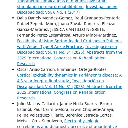
Therapeutic applications of non-invasive brain
stimulation in neurorehabilitation
,
Investigación en
Discapacidad: Vol. 6 No. 1 (2017)
Dalia Danely Mendez-Gomez, Raul Granados-Renteria,
Rafael Zepeda-Mora, Juana Zavala-Ramirez, Eleazar
Garcia-Martinez, JESSICA CANTILLO NEGRETE,
Fernando Perez-Escamirosa, Arturo Minor-Martinez,
Feasibility of Using Spring-loaded Crutches in Patients
with Weber Type B Ankle Fracture
,
Investigación en
Discapacidad: Vol. 11 No. S1 (2025): Abstracts from the
2025 International Congress on Rehabilitation
Research
Oscar Arias-Carrión, Emmanuel Ortega-Robles,
Cortical excitability dynamics in Parkinson's disease: A
4.5-year longitudinal study
,
Investigación en
Discapacidad: Vol. 11 No. S1 (2025): Abstracts from the
2025 International Congress on Rehabilitation
Research
Julio Macias-Gallardo, Jaume Nolla-Suarez, Bruno
Estañol, Paul Carrillo-Mora, Erwin Chiquete-Anaya,
Felipe Velazquez-Hilario, Berenice Estrada-Cortes,
Moises Cruz-Sepulveda,
Electrophysiologic
correlations and diagnostic accuracy of quantitative