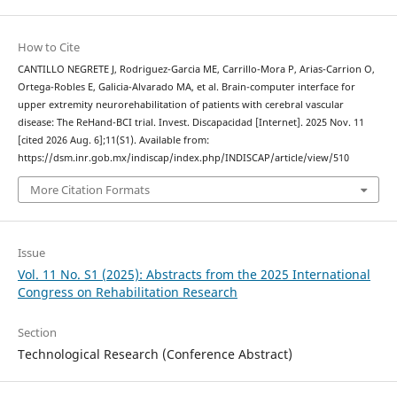
How to Cite
CANTILLO NEGRETE J, Rodriguez-Garcia ME, Carrillo-Mora P, Arias-Carrion O,
Ortega-Robles E, Galicia-Alvarado MA, et al. Brain-computer interface for
upper extremity neurorehabilitation of patients with cerebral vascular
disease: The ReHand-BCI trial. Invest. Discapacidad [Internet]. 2025 Nov. 11
[cited 2026 Aug. 6];11(S1). Available from:
https://dsm.inr.gob.mx/indiscap/index.php/INDISCAP/article/view/510
More Citation Formats
Issue
Vol. 11 No. S1 (2025): Abstracts from the 2025 International
Congress on Rehabilitation Research
Section
Technological Research (Conference Abstract)