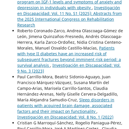
program on IGF-1 levels and symptoms of anxiety and
depression in individuals with obesity
,
Investigación
en Discapacidad: Vol. 11 No. S1 (2025): Abstracts from
the 2025 International Congress on Rehabilitation
Research
Roberto Coronado-Zarco, Andrea Olascoaga-Gómez de
León, Jimena Quinzaños-Fresnedo, Andrés Olascoaga-
Herrera, Karla Zarco-Ordoñez, Nidia Cristina Centeno-
Morales, Manuel Osvaldo Castillo-Macías,
Patients
with type II diabetes have an increased risk of
subsequent fractures beyond imminent risk period: a
survival analysis
,
Investigación en Discapacidad: Vol.
9 No. 3 (2023)
Paul Carrillo-Mora, Beatriz Sidonio-Aguayo, Juan
Francisco Márquez-Vázquez, Susana Martín del
Campo-Arias, Marisela Carrillo-Santos, Claudia
Hernández-Arenas, Nelly Giselle Cervera-Delgadillo,
María Alejandra Samudio-Cruz,
Sleep disorders in
patients with acquired brain damage, associated
factors and their impact on functionality
,
Investigación en Discapacidad: Vol. 8 No. 1 (2022)
Cristian G Marroquí-Sánchez, Rogelio Paniagua-Pérez,
Paul Carrillo-Mora, José A Martínez-Cortez , Claudia