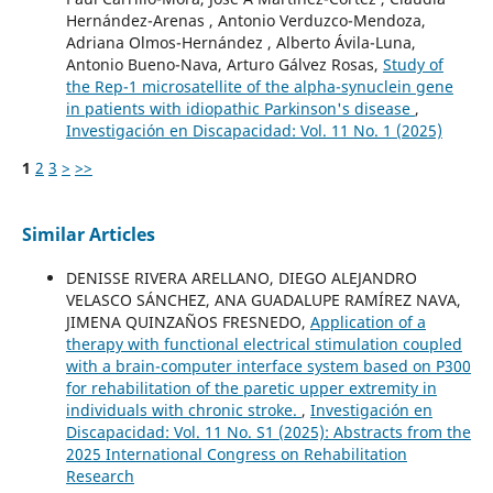
Hernández-Arenas , Antonio Verduzco-Mendoza,
Adriana Olmos-Hernández , Alberto Ávila-Luna,
Antonio Bueno-Nava, Arturo Gálvez Rosas,
Study of
the Rep-1 microsatellite of the alpha-synuclein gene
in patients with idiopathic Parkinson's disease
,
Investigación en Discapacidad: Vol. 11 No. 1 (2025)
1
2
3
>
>>
Similar Articles
DENISSE RIVERA ARELLANO, DIEGO ALEJANDRO
VELASCO SÁNCHEZ, ANA GUADALUPE RAMÍREZ NAVA,
JIMENA QUINZAÑOS FRESNEDO,
Application of a
therapy with functional electrical stimulation coupled
with a brain-computer interface system based on P300
for rehabilitation of the paretic upper extremity in
individuals with chronic stroke.
,
Investigación en
Discapacidad: Vol. 11 No. S1 (2025): Abstracts from the
2025 International Congress on Rehabilitation
Research