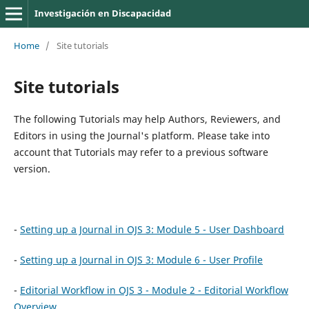
Investigación en Discapacidad
Home
/
Site tutorials
Site tutorials
The following Tutorials may help Authors, Reviewers, and
Editors in using the Journal's platform. Please take into
account that Tutorials may refer to a previous software
version.
-
Setting up a Journal in OJS 3: Module 5 - User Dashboard
-
Setting up a Journal in OJS 3: Module 6 - User Profile
-
Editorial Workflow in OJS 3 - Module 2 - Editorial Workflow
Overview