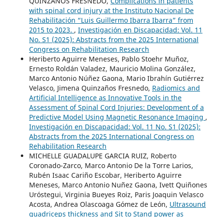
QUINZAÑOS FRESNEDO,
Complications in patients
with spinal cord injury at the Instituto Nacional De
Rehabilitación “Luis Guillermo Ibarra Ibarra” from
2015 to 2023.
,
Investigación en Discapacidad: Vol. 11
No. S1 (2025): Abstracts from the 2025 International
Congress on Rehabilitation Research
Heriberto Aguirre Meneses, Pablo Stoehr Muñoz,
Ernesto Roldán Valadez, Mauricio Molina González,
Marco Antonio Núñez Gaona, Mario Ibrahín Gutiérrez
Velasco, Jimena Quinzaños Fresnedo,
Radiomics and
Artificial Intelligence as Innovative Tools in the
Assessment of Spinal Cord Injuries: Development of a
Predictive Model Using Magnetic Resonance Imaging
,
Investigación en Discapacidad: Vol. 11 No. S1 (2025):
Abstracts from the 2025 International Congress on
Rehabilitation Research
MICHELLE GUADALUPE GARCIA RUIZ, Roberto
Coronado-Zarco, Marco Antonio De la Torre Larios,
Rubén Isaac Cariño Escobar, Heriberto Aguirre
Meneses, Marco Antonio Nuñez Gaona, Ivett Quiñones
Uróstegui, Virginia Bueyes Roiz, Paris Joaquin Velasco
Acosta, Andrea Olascoaga Gómez de León,
Ultrasound
quadriceps thickness and Sit to Stand power as