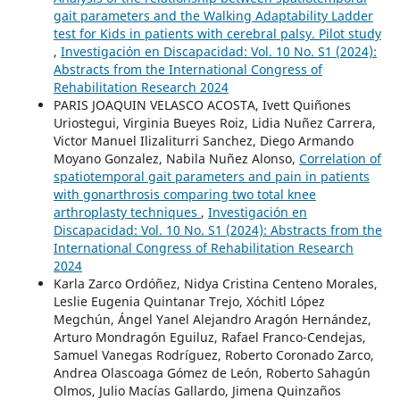
gait parameters and the Walking Adaptability Ladder
test for Kids in patients with cerebral palsy. Pilot study
,
Investigación en Discapacidad: Vol. 10 No. S1 (2024):
Abstracts from the International Congress of
Rehabilitation Research 2024
PARIS JOAQUIN VELASCO ACOSTA, Ivett Quiñones
Uriostegui, Virginia Bueyes Roiz, Lidia Nuñez Carrera,
Victor Manuel Ilizaliturri Sanchez, Diego Armando
Moyano Gonzalez, Nabila Nuñez Alonso,
Correlation of
spatiotemporal gait parameters and pain in patients
with gonarthrosis comparing two total knee
arthroplasty techniques
,
Investigación en
Discapacidad: Vol. 10 No. S1 (2024): Abstracts from the
International Congress of Rehabilitation Research
2024
Karla Zarco Ordóñez, Nidya Cristina Centeno Morales,
Leslie Eugenia Quintanar Trejo, Xóchitl López
Megchún, Ángel Yanel Alejandro Aragón Hernández,
Arturo Mondragón Eguiluz, Rafael Franco-Cendejas,
Samuel Vanegas Rodríguez, Roberto Coronado Zarco,
Andrea Olascoaga Gómez de León, Roberto Sahagún
Olmos, Julio Macías Gallardo, Jimena Quinzaños