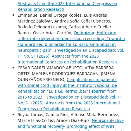
Abstracts from the 2025 International Congress on
Rehabilitation Research
Emmanuel Daniel Ortega Robles, Luis Andrés
Martínez Zaldivar, Andrea Sofía Ceñal Cisneros,
Rodolfo Delgado Lezama, Carlos Alberto Cuellar
Ramos, Oscar Arias Carrión,
Optimizing Hoffmann
reflex rate-dependent depression recording: Toward a
standardized biomarker for spinal disinhibition in
neuropathic pain
,
Investigación en Discapacidad: Vol.
11 No. S1 (2025): Abstracts from the 2025
International Congress on Rehabilitation Research
CESAR DANIEL AMADOR ABURTO, AIDA BARRERA
ORTIZ, MARLENE RODRIGUEZ BARRAGAN, JIMENA
QUINZAÑOS FRESNEDO,
Complications in patients
with spinal cord injury at the Instituto Nacional De
Rehabilitación “Luis Guillermo Ibarra Ibarra” from
2015 to 2023.
,
Investigación en Discapacidad: Vol. 11
No. S1 (2025): Abstracts from the 2025 International
Congress on Rehabilitation Research
Reyna Lamas, Camilo Ríos, Alfonso Mata-Bermúdez,
Marce Islas-Cortez, Araceli Diaz-Ruiz,
Neuroprotective
and functional recovery- promoting effect of WIN