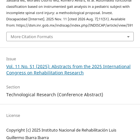
Saldaña ME, Morales Osorio MG, Romero Ávila E, et al. Automated functional
classification based on instrumented gait analysis in a pediatric subject with
incomplete spinal cord injury: a methodological proposal. Invest.
Discapacidad [Internet]. 2025 Nov. 11 [cited 2026 Aug. 7];11(S1). Available
from: https://dsm.inr.gob.mx/indiscap/index.php/INDISCAP/article/view/591
More Citation Formats
Issue
Vol. 11 No. S1 (2025): Abstracts from the 2025 International
Congress on Rehabilitation Research
Section
Technological Research (Conference Abstract)
License
Copyright (c) 2025 Instituto Nacional de Rehabilitación Luis
Guillermo Ibarra Ibarra