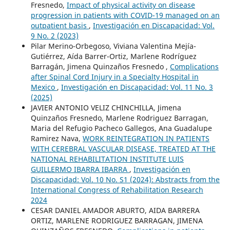
Fresnedo,
Impact of physical activity on disease
progression in patients with COVID-19 managed on an
outpatient basis
,
Investigación en Discapacidad: Vol.
9 No. 2 (2023)
Pilar Merino-Orbegoso, Viviana Valentina Mejía-
Gutiérrez, Aída Barrer-Ortiz, Marlene Rodríguez
Barragán, Jimena Quinzaños Fresnedo ,
Complications
after Spinal Cord Injury in a Specialty Hospital in
Mexico
,
Investigación en Discapacidad: Vol. 11 No. 3
(2025)
JAVIER ANTONIO VELIZ CHINCHILLA, Jimena
Quinzaños Fresnedo, Marlene Rodriguez Barragan,
Maria del Refugio Pacheco Gallegos, Ana Guadalupe
Ramirez Nava,
WORK REINTEGRATION IN PATIENTS
WITH CEREBRAL VASCULAR DISEASE, TREATED AT THE
NATIONAL REHABILITATION INSTITUTE LUIS
GUILLERMO IBARRA IBARRA
,
Investigación en
Discapacidad: Vol. 10 No. S1 (2024): Abstracts from the
International Congress of Rehabilitation Research
2024
CESAR DANIEL AMADOR ABURTO, AIDA BARRERA
ORTIZ, MARLENE RODRIGUEZ BARRAGAN, JIMENA