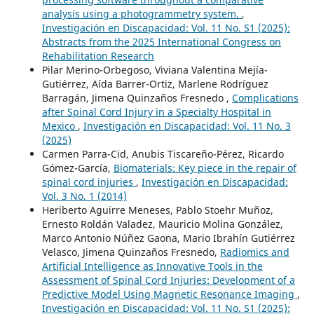
analysis using a photogrammetry system.
,
Investigación en Discapacidad: Vol. 11 No. S1 (2025):
Abstracts from the 2025 International Congress on
Rehabilitation Research
Pilar Merino-Orbegoso, Viviana Valentina Mejía-
Gutiérrez, Aída Barrer-Ortiz, Marlene Rodríguez
Barragán, Jimena Quinzaños Fresnedo ,
Complications
after Spinal Cord Injury in a Specialty Hospital in
Mexico
,
Investigación en Discapacidad: Vol. 11 No. 3
(2025)
Carmen Parra-Cid, Anubis Tiscareño-Pérez, Ricardo
Gómez-García,
Biomaterials: Key piece in the repair of
spinal cord injuries
,
Investigación en Discapacidad:
Vol. 3 No. 1 (2014)
Heriberto Aguirre Meneses, Pablo Stoehr Muñoz,
Ernesto Roldán Valadez, Mauricio Molina González,
Marco Antonio Núñez Gaona, Mario Ibrahín Gutiérrez
Velasco, Jimena Quinzaños Fresnedo,
Radiomics and
Artificial Intelligence as Innovative Tools in the
Assessment of Spinal Cord Injuries: Development of a
Predictive Model Using Magnetic Resonance Imaging
,
Investigación en Discapacidad: Vol. 11 No. S1 (2025):