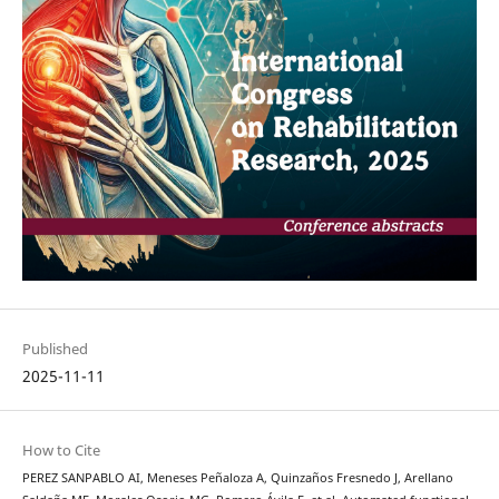
Published
2025-11-11
How to Cite
PEREZ SANPABLO AI, Meneses Peñaloza A, Quinzaños Fresnedo J, Arellano