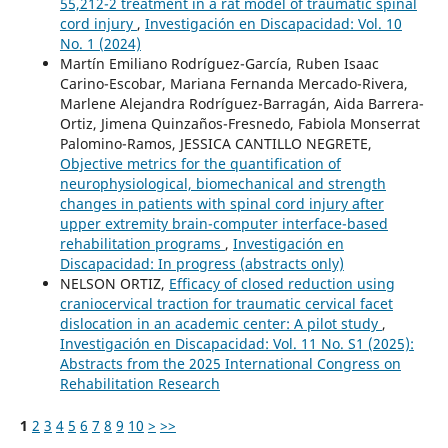
55,212-2 treatment in a rat model of traumatic spinal
cord injury
,
Investigación en Discapacidad: Vol. 10
No. 1 (2024)
Martín Emiliano Rodríguez-García, Ruben Isaac
Carino-Escobar, Mariana Fernanda Mercado-Rivera,
Marlene Alejandra Rodríguez-Barragán, Aida Barrera-
Ortiz, Jimena Quinzaños-Fresnedo, Fabiola Monserrat
Palomino-Ramos, JESSICA CANTILLO NEGRETE,
Objective metrics for the quantification of
neurophysiological, biomechanical and strength
changes in patients with spinal cord injury after
upper extremity brain-computer interface-based
rehabilitation programs
,
Investigación en
Discapacidad: In progress (abstracts only)
NELSON ORTIZ,
Efficacy of closed reduction using
craniocervical traction for traumatic cervical facet
dislocation in an academic center: A pilot study
,
Investigación en Discapacidad: Vol. 11 No. S1 (2025):
Abstracts from the 2025 International Congress on
Rehabilitation Research
1
2
3
4
5
6
7
8
9
10
>
>>