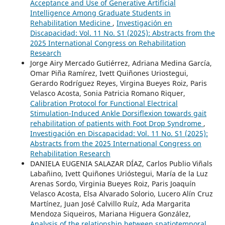
Acceptance and Use of Generative Artificial
Intelligence Among Graduate Students in
Rehabilitation Medicine
,
Investigación en
Discapacidad: Vol. 11 No. S1 (2025): Abstracts from the
2025 International Congress on Rehabilitation
Research
Jorge Airy Mercado Gutiérrez, Adriana Medina García,
Omar Piña Ramírez, Ivett Quiñones Uriostegui,
Gerardo Rodríguez Reyes, Virgina Bueyes Roiz, Paris
Velasco Acosta, Sonia Patricia Romano Riquer,
Calibration Protocol for Functional Electrical
Stimulation-Induced Ankle Dorsiflexion towards gait
rehabilitation of patients with Foot Drop Syndrome
,
Investigación en Discapacidad: Vol. 11 No. S1 (2025):
Abstracts from the 2025 International Congress on
Rehabilitation Research
DANIELA EUGENIA SALAZAR DÍAZ, Carlos Publio Viñals
Labañino, Ivett Quiñones Urióstegui, María de la Luz
Arenas Sordo, Virginia Bueyes Roiz, Paris Joaquín
Velasco Acosta, Elsa Alvarado Solorio, Lucero Alín Cruz
Martínez, Juan José Calvillo Ruíz, Ada Margarita
Mendoza Siqueiros, Mariana Higuera González,
Analysis of the relationship between spatiotemporal