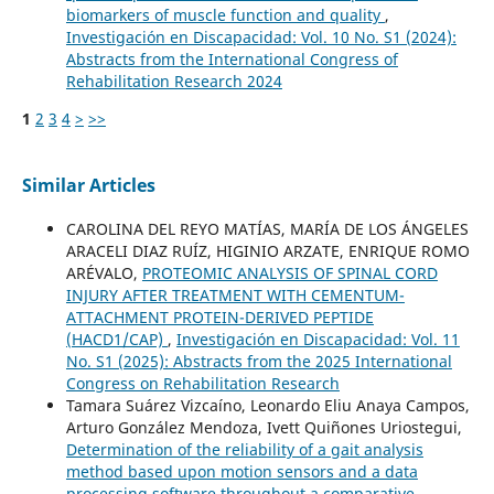
biomarkers of muscle function and quality
,
Investigación en Discapacidad: Vol. 10 No. S1 (2024):
Abstracts from the International Congress of
Rehabilitation Research 2024
1
2
3
4
>
>>
Similar Articles
CAROLINA DEL REYO MATÍAS, MARÍA DE LOS ÁNGELES
ARACELI DIAZ RUÍZ, HIGINIO ARZATE, ENRIQUE ROMO
ARÉVALO,
PROTEOMIC ANALYSIS OF SPINAL CORD
INJURY AFTER TREATMENT WITH CEMENTUM-
ATTACHMENT PROTEIN-DERIVED PEPTIDE
(HACD1/CAP)
,
Investigación en Discapacidad: Vol. 11
No. S1 (2025): Abstracts from the 2025 International
Congress on Rehabilitation Research
Tamara Suárez Vizcaíno, Leonardo Eliu Anaya Campos,
Arturo González Mendoza, Ivett Quiñones Uriostegui,
Determination of the reliability of a gait analysis
method based upon motion sensors and a data
processing software throughout a comparative